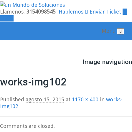
Llamenos:
3154098545
Hablemos
Enviar Ticket
Login
Menu
Image navigation
← Previous
Next →
works-img102
Published
agosto 15, 2015
at
1170 × 400
in
works-
img102
Comments are closed.