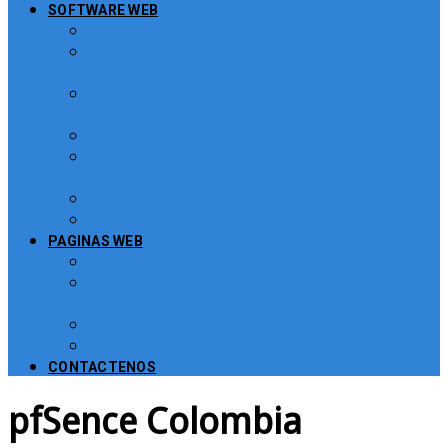
SOFTWARE WEB
Turnero Web
Sistema para atención de peticiones,
quejas y reclamos – PQRS
Software Puntos de Venta POS para
Restaurantes
Software para Puntos de Venta POS
Sistema de Gestión de Recursos
Humanos, Nomina y Salarios
Software CRM
Plugin PayU para Moodle
PAGINAS WEB
Administración de Páginas Web
Mejoras y consultoría de páginas web y
sitios web
Plataformas para Educación Virtual
Tienda Virtual Comercio Electronico
CONTACTENOS
pfSence Colombia