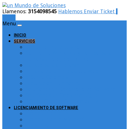
Llamenos:
3154098545
Hablemos
Enviar Ticket
Login
Menu
INICIO
SERVICIOS
Cableado Estructurado
Control de Asistencia y tiempo para
Personal. Reloj Biométrico
Backup para empresas
Filtrado de URLs Bloqueo Web
pfSence Colombia
Facturacion Electronica
Soluciones en Desarrollo de Software
Soluciones en Gobierno Digital
CCTV – Circuito Cerrado de TV
LICENCIAMIENTO DE SOFTWARE
Licenciamiento ESET
Licenciamiento Microsoft
Kaspersky