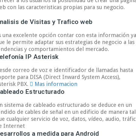
frecer a los usuarios la posibilidad de crear una págin
eb con las caracteristicas propias para su negocio.
nalisis de Visitas y Trafico web
s una excelente opción contar con esta información y
ue le permite adaptar sus estrategias de negocio a las
endencias y comportamientos del mercado.
elefonía IP Asterisk
esde correo de voz e identificador de llamadas hasta
oporte para DISA (Direct Inward System Access),
sterisk PBX.
Mas informacion
ableado Estructurado
n sistema de cableado estructurado se deduce en un
endido de cables de señal en un edificio de manera tal
ue cualquier servicio de voz, datos, vídeo, audio, tráfi
e Internet
esarrollos a medida para Android