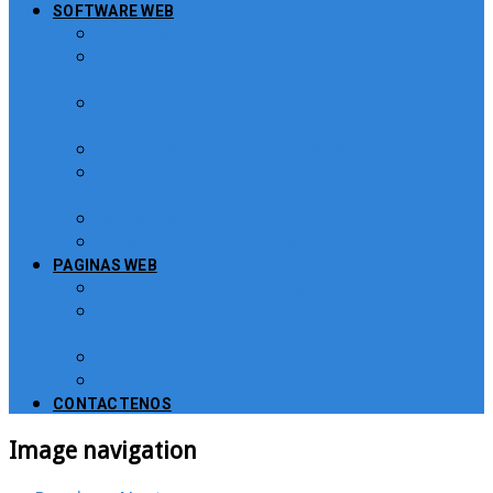
SOFTWARE WEB
Turnero Web
Sistema para atención de peticiones,
quejas y reclamos – PQRS
Software Puntos de Venta POS para
Restaurantes
Software para Puntos de Venta POS
Sistema de Gestión de Recursos
Humanos, Nomina y Salarios
Software CRM
Plugin PayU para Moodle
PAGINAS WEB
Administración de Páginas Web
Mejoras y consultoría de páginas web y
sitios web
Plataformas para Educación Virtual
Tienda Virtual Comercio Electronico
CONTACTENOS
Image navigation