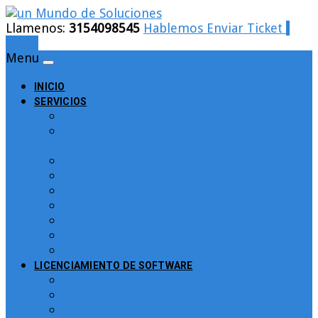
Llamenos:
3154098545
Hablemos
Enviar Ticket
Login
Menu
INICIO
SERVICIOS
Cableado Estructurado
Control de Asistencia y tiempo para
Personal. Reloj Biométrico
Backup para empresas
Filtrado de URLs Bloqueo Web
pfSence Colombia
Facturacion Electronica
Soluciones en Desarrollo de Software
Soluciones en Gobierno Digital
CCTV – Circuito Cerrado de TV
LICENCIAMIENTO DE SOFTWARE
Licenciamiento ESET
Licenciamiento Microsoft
Kaspersky