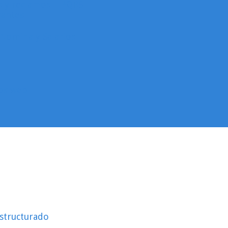
as y reclamos – PQRS
rantes
Nomina y Salarios
ios web
structurado