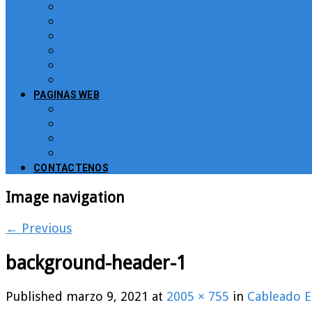
Sistema para atención de peticiones, quej
Software Puntos de Venta POS para Restau
Software para Puntos de Venta POS
Sistema de Gestión de Recursos Humanos, 
Software CRM
Plugin PayU para Moodle
PAGINAS WEB
Administración de Páginas Web
Mejoras y consultoría de páginas web y sit
Plataformas para Educación Virtual
Tienda Virtual Comercio Electronico
CONTACTENOS
Image navigation
← Previous
background-header-1
Published
marzo 9, 2021
at
2005 × 755
in
Cableado E