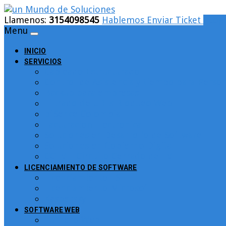
Llamenos:
3154098545
Hablemos
Enviar Ticket
Logi
Menu
INICIO
SERVICIOS
Cableado Estructurado
Control de Asistencia y tiempo para Person
Backup para empresas
Filtrado de URLs Bloqueo Web
pfSence Colombia
Facturacion Electronica
Soluciones en Desarrollo de Software
Soluciones en Gobierno Digital
CCTV – Circuito Cerrado de TV
LICENCIAMIENTO DE SOFTWARE
Licenciamiento ESET
Licenciamiento Microsoft
Kaspersky
SOFTWARE WEB
Turnero Web