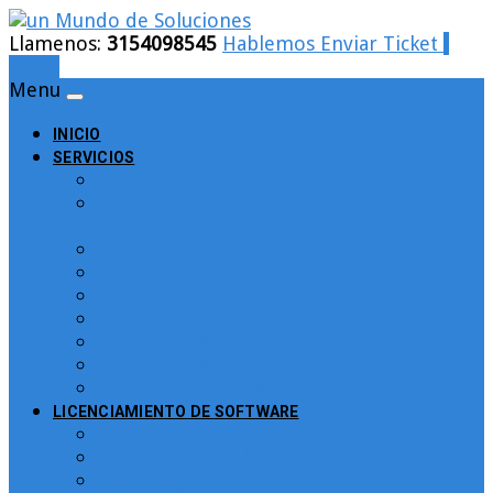
Llamenos:
3154098545
Hablemos
Enviar Ticket
Login
Menu
INICIO
SERVICIOS
Cableado Estructurado
Control de Asistencia y tiempo para
Personal. Reloj Biométrico
Backup para empresas
Filtrado de URLs Bloqueo Web
pfSence Colombia
Facturacion Electronica
Soluciones en Desarrollo de Software
Soluciones en Gobierno Digital
CCTV – Circuito Cerrado de TV
LICENCIAMIENTO DE SOFTWARE
Licenciamiento ESET
Licenciamiento Microsoft
Kaspersky