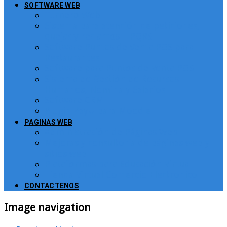
SOFTWARE WEB
Turnero Web
Sistema para atención de peticiones,
quejas y reclamos – PQRS
Software Puntos de Venta POS para
Restaurantes
Software para Puntos de Venta POS
Sistema de Gestión de Recursos
Humanos, Nomina y Salarios
Software CRM
Plugin PayU para Moodle
PAGINAS WEB
Administración de Páginas Web
Mejoras y consultoría de páginas web y
sitios web
Plataformas para Educación Virtual
Tienda Virtual Comercio Electronico
CONTACTENOS
Image navigation