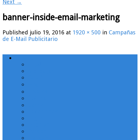
Next →
banner-inside-email-marketing
Published
julio 19, 2016
at
1920 × 500
in
Campañas
de E-Mail Publicitario
Español
العربية
Azerbaijani
Català
中文
Hrvatski
Čeština
Dansk
Nederlands
English
Estonian
Persian
Français