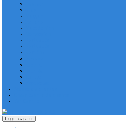
Deutsch
עברית
Magyar
Italiano
Macedonian
Norwegian
Português
Português
Română
Русский
Español
Svenska
Türkçe
Українська
Acceso de clientes
Crear cuenta de cliente
Ver Carrito
Toggle navigation