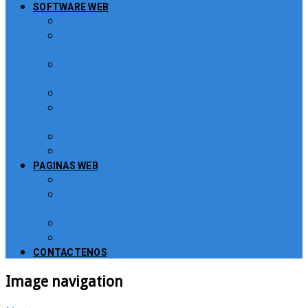
SOFTWARE WEB
Turnero Web
Sistema para atención de peticiones,
quejas y reclamos – PQRS
Software Puntos de Venta POS para
Restaurantes
Software para Puntos de Venta POS
Sistema de Gestión de Recursos
Humanos, Nomina y Salarios
Software CRM
Plugin PayU para Moodle
PAGINAS WEB
Administración de Páginas Web
Mejoras y consultoría de páginas web y
sitios web
Plataformas para Educación Virtual
Tienda Virtual Comercio Electronico
CONTACTENOS
Image navigation