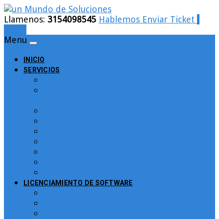
Llamenos:
3154098545
Hablemos
Enviar Ticket
Login
Menu
INICIO
SERVICIOS
Cableado Estructurado
Control de Asistencia y tiempo para
Personal. Reloj Biométrico
Backup para empresas
Filtrado de URLs Bloqueo Web
pfSence Colombia
Facturacion Electronica
Soluciones en Desarrollo de Software
Soluciones en Gobierno Digital
CCTV – Circuito Cerrado de TV
LICENCIAMIENTO DE SOFTWARE
Licenciamiento ESET
Licenciamiento Microsoft
Kaspersky