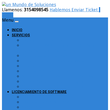
Llamenos:
3154098545
Hablemos
Enviar Ticket
Login
Menu
INICIO
SERVICIOS
Cableado Estructurado
Control de Asistencia y tiempo para
Personal. Reloj Biométrico
Backup para empresas
Filtrado de URLs Bloqueo Web
pfSence Colombia
Facturacion Electronica
Soluciones en Desarrollo de Software
Soluciones en Gobierno Digital
CCTV – Circuito Cerrado de TV
LICENCIAMIENTO DE SOFTWARE
Licenciamiento ESET
Licenciamiento Microsoft
Kaspersky