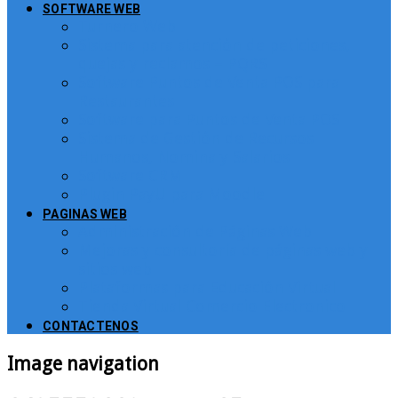
SOFTWARE WEB
Turnero Web
Sistema para atención de peticiones,
quejas y reclamos – PQRS
Software Puntos de Venta POS para
Restaurantes
Software para Puntos de Venta POS
Sistema de Gestión de Recursos
Humanos, Nomina y Salarios
Software CRM
Plugin PayU para Moodle
PAGINAS WEB
Administración de Páginas Web
Mejoras y consultoría de páginas web y
sitios web
Plataformas para Educación Virtual
Tienda Virtual Comercio Electronico
CONTACTENOS
Image navigation