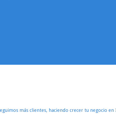
as y reclamos – PQRS
rantes
Nomina y Salarios
ios web
eguimos más clientes, haciendo crecer tu negocio en 