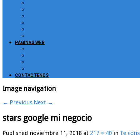
Sistema para atención de peticiones, quej
Software Puntos de Venta POS para Restau
Software para Puntos de Venta POS
Sistema de Gestión de Recursos Humanos, 
Software CRM
Plugin PayU para Moodle
PAGINAS WEB
Administración de Páginas Web
Mejoras y consultoría de páginas web y sit
Plataformas para Educación Virtual
Tienda Virtual Comercio Electronico
CONTACTENOS
Image navigation
← Previous
Next →
stars google mi negocio
Published
noviembre 11, 2018
at
217 × 40
in
Te cons