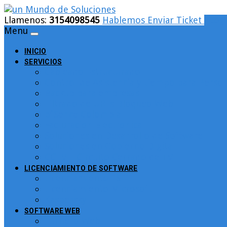
Llamenos:
3154098545
Hablemos
Enviar Ticket
Logi
Menu
INICIO
SERVICIOS
Cableado Estructurado
Control de Asistencia y tiempo para Person
Backup para empresas
Filtrado de URLs Bloqueo Web
pfSence Colombia
Facturacion Electronica
Soluciones en Desarrollo de Software
Soluciones en Gobierno Digital
CCTV – Circuito Cerrado de TV
LICENCIAMIENTO DE SOFTWARE
Licenciamiento ESET
Licenciamiento Microsoft
Kaspersky
SOFTWARE WEB
Turnero Web