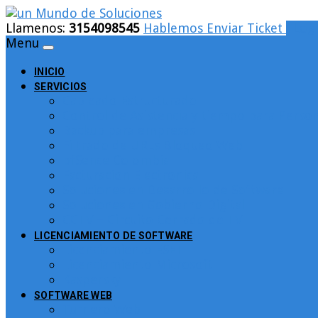
Llamenos:
3154098545
Hablemos
Enviar Ticket
Logi
Menu
INICIO
SERVICIOS
Cableado Estructurado
Control de Asistencia y tiempo para Person
Backup para empresas
Filtrado de URLs Bloqueo Web
pfSence Colombia
Facturacion Electronica
Soluciones en Desarrollo de Software
Soluciones en Gobierno Digital
CCTV – Circuito Cerrado de TV
LICENCIAMIENTO DE SOFTWARE
Licenciamiento ESET
Licenciamiento Microsoft
Kaspersky
SOFTWARE WEB
Turnero Web