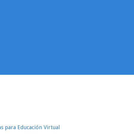
as y reclamos – PQRS
rantes
Nomina y Salarios
ios web
s para Educación Virtual