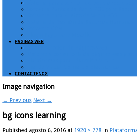
Sistema para atención de peticiones, quej
Software Puntos de Venta POS para Restau
Software para Puntos de Venta POS
Sistema de Gestión de Recursos Humanos, 
Software CRM
Plugin PayU para Moodle
PAGINAS WEB
Administración de Páginas Web
Mejoras y consultoría de páginas web y sit
Plataformas para Educación Virtual
Tienda Virtual Comercio Electronico
CONTACTENOS
Image navigation
← Previous
Next →
bg icons learning
Published
agosto 6, 2016
at
1920 × 778
in
Plataforma