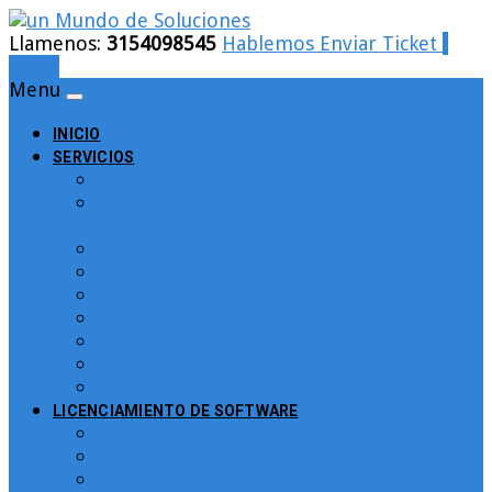
Llamenos:
3154098545
Hablemos
Enviar Ticket
Login
Menu
INICIO
SERVICIOS
Cableado Estructurado
Control de Asistencia y tiempo para
Personal. Reloj Biométrico
Backup para empresas
Filtrado de URLs Bloqueo Web
pfSence Colombia
Facturacion Electronica
Soluciones en Desarrollo de Software
Soluciones en Gobierno Digital
CCTV – Circuito Cerrado de TV
LICENCIAMIENTO DE SOFTWARE
Licenciamiento ESET
Licenciamiento Microsoft
Kaspersky