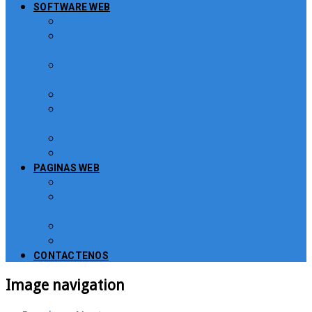
SOFTWARE WEB
Turnero Web
Sistema para atención de peticiones,
quejas y reclamos – PQRS
Software Puntos de Venta POS para
Restaurantes
Software para Puntos de Venta POS
Sistema de Gestión de Recursos
Humanos, Nomina y Salarios
Software CRM
Plugin PayU para Moodle
PAGINAS WEB
Administración de Páginas Web
Mejoras y consultoría de páginas web y
sitios web
Plataformas para Educación Virtual
Tienda Virtual Comercio Electronico
CONTACTENOS
Image navigation