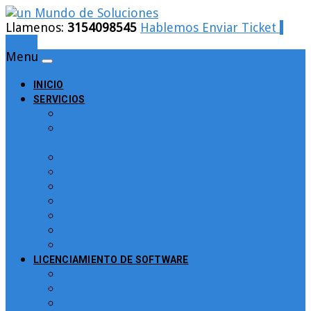
Llamenos:
3154098545
Hablemos
Enviar Ticket
Login
Menu
INICIO
SERVICIOS
Cableado Estructurado
Control de Asistencia y tiempo para
Personal. Reloj Biométrico
Backup para empresas
Filtrado de URLs Bloqueo Web
pfSence Colombia
Facturacion Electronica
Soluciones en Desarrollo de Software
Soluciones en Gobierno Digital
CCTV – Circuito Cerrado de TV
LICENCIAMIENTO DE SOFTWARE
Licenciamiento ESET
Licenciamiento Microsoft
Kaspersky