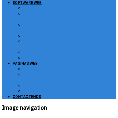
SOFTWARE WEB
Turnero Web
Sistema para atención de peticiones,
quejas y reclamos – PQRS
Software Puntos de Venta POS para
Restaurantes
Software para Puntos de Venta POS
Sistema de Gestión de Recursos
Humanos, Nomina y Salarios
Software CRM
Plugin PayU para Moodle
PAGINAS WEB
Administración de Páginas Web
Mejoras y consultoría de páginas web y
sitios web
Plataformas para Educación Virtual
Tienda Virtual Comercio Electronico
CONTACTENOS
Image navigation