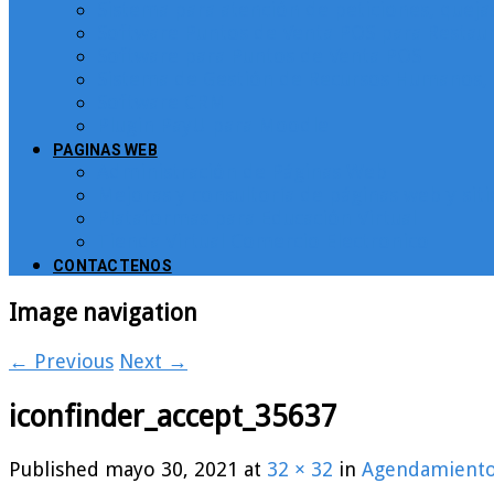
Sistema para atención de peticiones, quej
Software Puntos de Venta POS para Restau
Software para Puntos de Venta POS
Sistema de Gestión de Recursos Humanos, 
Software CRM
Plugin PayU para Moodle
PAGINAS WEB
Administración de Páginas Web
Mejoras y consultoría de páginas web y sit
Plataformas para Educación Virtual
Tienda Virtual Comercio Electronico
CONTACTENOS
Image navigation
← Previous
Next →
iconfinder_accept_35637
Published
mayo 30, 2021
at
32 × 32
in
Agendamiento