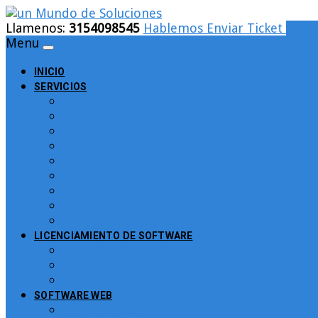
Llamenos:
3154098545
Hablemos
Enviar Ticket
Logi
Menu
INICIO
SERVICIOS
Cableado Estructurado
Control de Asistencia y tiempo para Person
Backup para empresas
Filtrado de URLs Bloqueo Web
pfSence Colombia
Facturacion Electronica
Soluciones en Desarrollo de Software
Soluciones en Gobierno Digital
CCTV – Circuito Cerrado de TV
LICENCIAMIENTO DE SOFTWARE
Licenciamiento ESET
Licenciamiento Microsoft
Kaspersky
SOFTWARE WEB
Turnero Web