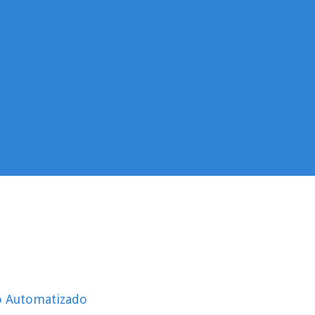
as y reclamos – PQRS
rantes
Nomina y Salarios
ios web
 Automatizado