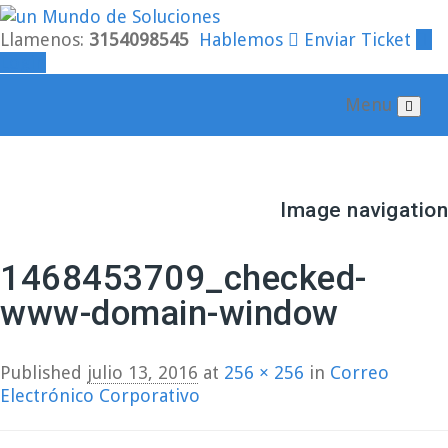
Llamenos:
3154098545
Hablemos
Enviar Ticket
Login
Menu
Image navigation
← Previous
Next →
1468453709_checked-
www-domain-window
Published
julio 13, 2016
at
256 × 256
in
Correo
Electrónico Corporativo