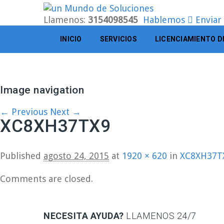
Llamenos:
3154098545
Hablemos
Enviar
INICIO
SERVICIOS
LICENCIAMIENTO D
Image navigation
← Previous
Next →
XC8XH37TX9
Published
agosto 24, 2015
at
1920 × 620
in
XC8XH37T
Comments are closed.
NECESITA AYUDA?
LLAMENOS 24/7