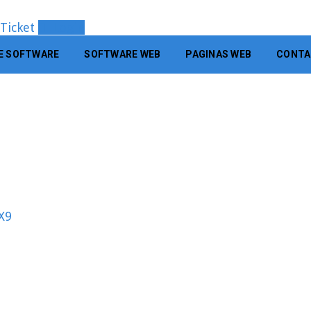
 Ticket
Login
E SOFTWARE
SOFTWARE WEB
PAGINAS WEB
CONTA
X9