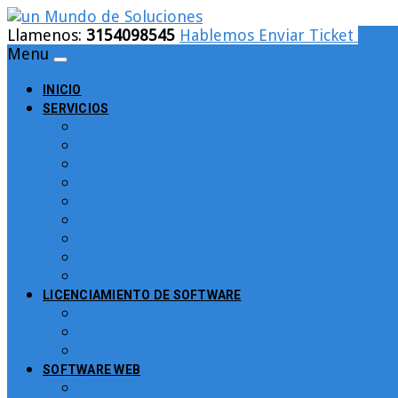
Llamenos:
3154098545
Hablemos
Enviar Ticket
Logi
Menu
INICIO
SERVICIOS
Cableado Estructurado
Control de Asistencia y tiempo para Person
Backup para empresas
Filtrado de URLs Bloqueo Web
pfSence Colombia
Facturacion Electronica
Soluciones en Desarrollo de Software
Soluciones en Gobierno Digital
CCTV – Circuito Cerrado de TV
LICENCIAMIENTO DE SOFTWARE
Licenciamiento ESET
Licenciamiento Microsoft
Kaspersky
SOFTWARE WEB
Turnero Web