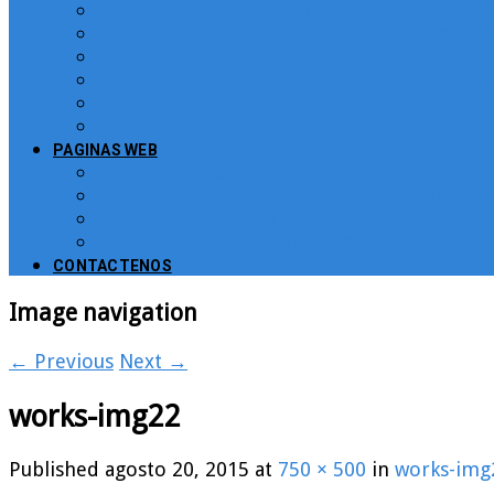
Sistema para atención de peticiones, quej
Software Puntos de Venta POS para Restau
Software para Puntos de Venta POS
Sistema de Gestión de Recursos Humanos, 
Software CRM
Plugin PayU para Moodle
PAGINAS WEB
Administración de Páginas Web
Mejoras y consultoría de páginas web y sit
Plataformas para Educación Virtual
Tienda Virtual Comercio Electronico
CONTACTENOS
Image navigation
← Previous
Next →
works-img22
Published
agosto 20, 2015
at
750 × 500
in
works-img