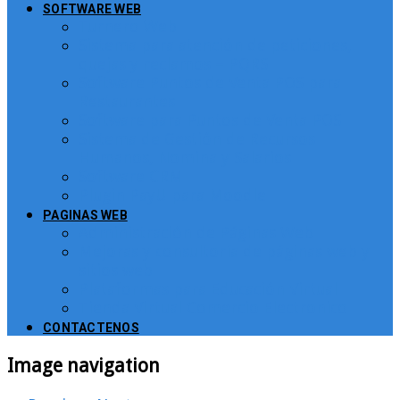
SOFTWARE WEB
Turnero Web
Sistema para atención de peticiones,
quejas y reclamos – PQRS
Software Puntos de Venta POS para
Restaurantes
Software para Puntos de Venta POS
Sistema de Gestión de Recursos
Humanos, Nomina y Salarios
Software CRM
Plugin PayU para Moodle
PAGINAS WEB
Administración de Páginas Web
Mejoras y consultoría de páginas web y
sitios web
Plataformas para Educación Virtual
Tienda Virtual Comercio Electronico
CONTACTENOS
Image navigation