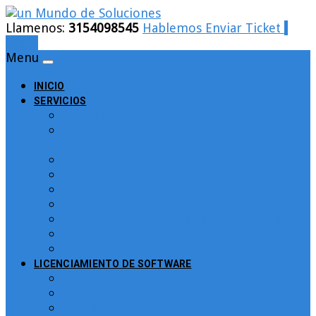
Llamenos:
3154098545
Hablemos
Enviar Ticket
Login
Menu
INICIO
SERVICIOS
Cableado Estructurado
Control de Asistencia y tiempo para
Personal. Reloj Biométrico
Backup para empresas
Filtrado de URLs Bloqueo Web
pfSence Colombia
Facturacion Electronica
Soluciones en Desarrollo de Software
Soluciones en Gobierno Digital
CCTV – Circuito Cerrado de TV
LICENCIAMIENTO DE SOFTWARE
Licenciamiento ESET
Licenciamiento Microsoft
Kaspersky