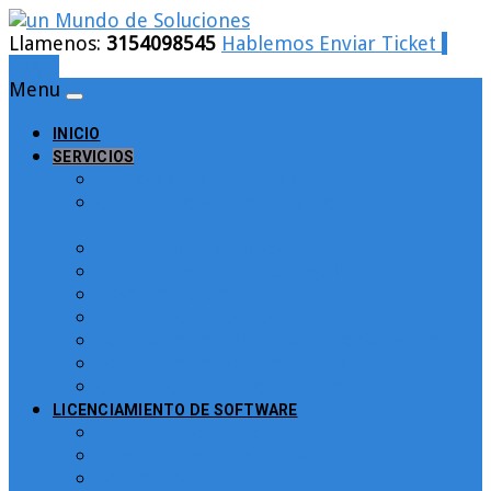
Llamenos:
3154098545
Hablemos
Enviar Ticket
Login
Menu
INICIO
SERVICIOS
Cableado Estructurado
Control de Asistencia y tiempo para
Personal. Reloj Biométrico
Backup para empresas
Filtrado de URLs Bloqueo Web
pfSence Colombia
Facturacion Electronica
Soluciones en Desarrollo de Software
Soluciones en Gobierno Digital
CCTV – Circuito Cerrado de TV
LICENCIAMIENTO DE SOFTWARE
Licenciamiento ESET
Licenciamiento Microsoft
Kaspersky