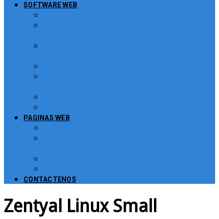
SOFTWARE WEB
Turnero Web
Sistema para atención de peticiones,
quejas y reclamos – PQRS
Software Puntos de Venta POS para
Restaurantes
Software para Puntos de Venta POS
Sistema de Gestión de Recursos
Humanos, Nomina y Salarios
Software CRM
Plugin PayU para Moodle
PAGINAS WEB
Administración de Páginas Web
Mejoras y consultoría de páginas web y
sitios web
Plataformas para Educación Virtual
Tienda Virtual Comercio Electronico
CONTACTENOS
Zentyal Linux Small