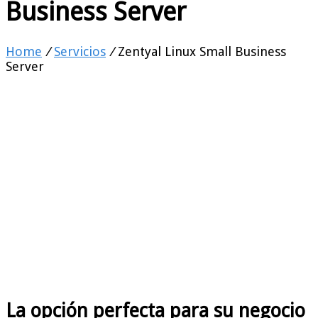
Business Server
Home
/
Servicios
/
Zentyal Linux Small Business
Server
El Servidor Zentyal es un servidor
Linux
fácil de usar y asequible
,
especialmente diseñado para
responder a las necesidades de las
pequeñas y medianas empresas
La opción perfecta para su negocio