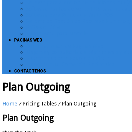
Sistema para atención de peticiones, quej
Software Puntos de Venta POS para Restau
Software para Puntos de Venta POS
Sistema de Gestión de Recursos Humanos, 
Software CRM
Plugin PayU para Moodle
PAGINAS WEB
Administración de Páginas Web
Mejoras y consultoría de páginas web y sit
Plataformas para Educación Virtual
Tienda Virtual Comercio Electronico
CONTACTENOS
Plan Outgoing
Home
/
Pricing Tables
/
Plan Outgoing
Plan Outgoing