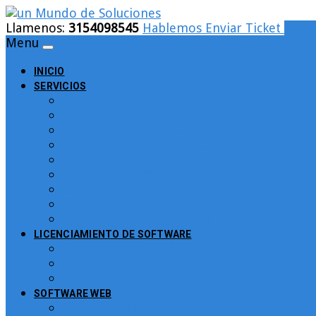
Llamenos:
3154098545
Hablemos
Enviar Ticket
Logi
Menu
INICIO
SERVICIOS
Cableado Estructurado
Control de Asistencia y tiempo para Person
Backup para empresas
Filtrado de URLs Bloqueo Web
pfSence Colombia
Facturacion Electronica
Soluciones en Desarrollo de Software
Soluciones en Gobierno Digital
CCTV – Circuito Cerrado de TV
LICENCIAMIENTO DE SOFTWARE
Licenciamiento ESET
Licenciamiento Microsoft
Kaspersky
SOFTWARE WEB
Turnero Web