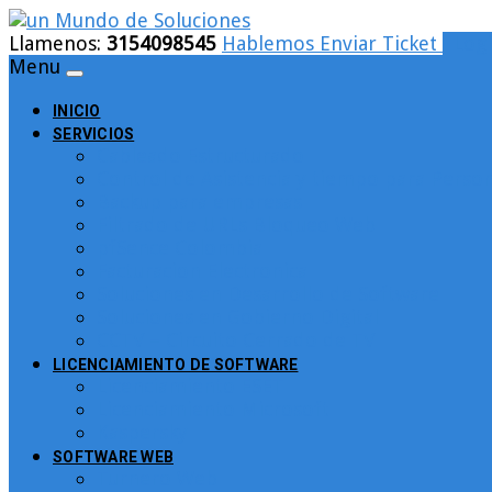
Llamenos:
3154098545
Hablemos
Enviar Ticket
Logi
Menu
INICIO
SERVICIOS
Cableado Estructurado
Control de Asistencia y tiempo para Person
Backup para empresas
Filtrado de URLs Bloqueo Web
pfSence Colombia
Facturacion Electronica
Soluciones en Desarrollo de Software
Soluciones en Gobierno Digital
CCTV – Circuito Cerrado de TV
LICENCIAMIENTO DE SOFTWARE
Licenciamiento ESET
Licenciamiento Microsoft
Kaspersky
SOFTWARE WEB
Turnero Web