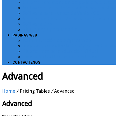
Sistema para atención de peticiones, quej
Software Puntos de Venta POS para Restau
Software para Puntos de Venta POS
Sistema de Gestión de Recursos Humanos, 
Software CRM
Plugin PayU para Moodle
PAGINAS WEB
Administración de Páginas Web
Mejoras y consultoría de páginas web y sit
Plataformas para Educación Virtual
Tienda Virtual Comercio Electronico
CONTACTENOS
Advanced
Home
/
Pricing Tables
/
Advanced
Advanced