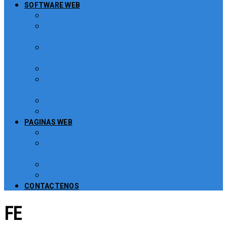
SOFTWARE WEB
Turnero Web
Sistema para atención de peticiones,
quejas y reclamos – PQRS
Software Puntos de Venta POS para
Restaurantes
Software para Puntos de Venta POS
Sistema de Gestión de Recursos
Humanos, Nomina y Salarios
Software CRM
Plugin PayU para Moodle
PAGINAS WEB
Administración de Páginas Web
Mejoras y consultoría de páginas web y
sitios web
Plataformas para Educación Virtual
Tienda Virtual Comercio Electronico
CONTACTENOS
FE