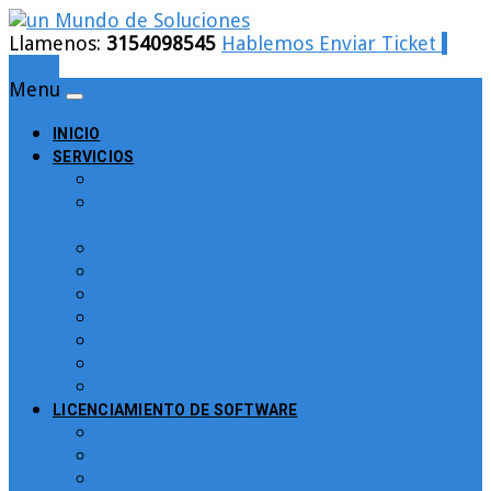
Llamenos:
3154098545
Hablemos
Enviar Ticket
Login
Menu
INICIO
SERVICIOS
Cableado Estructurado
Control de Asistencia y tiempo para
Personal. Reloj Biométrico
Backup para empresas
Filtrado de URLs Bloqueo Web
pfSence Colombia
Facturacion Electronica
Soluciones en Desarrollo de Software
Soluciones en Gobierno Digital
CCTV – Circuito Cerrado de TV
LICENCIAMIENTO DE SOFTWARE
Licenciamiento ESET
Licenciamiento Microsoft
Kaspersky