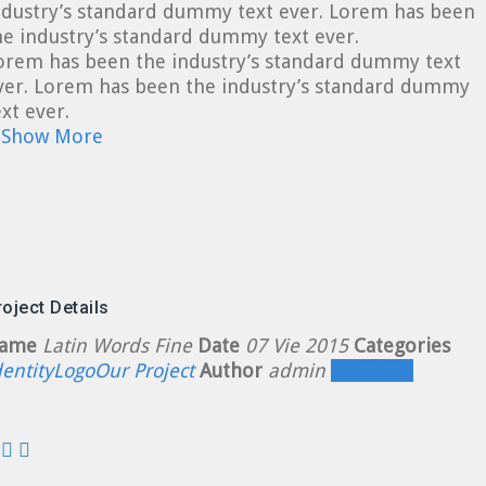
ndustry’s standard dummy text ever. Lorem has been
he industry’s standard dummy text ever.
orem has been the industry’s standard dummy text
ver. Lorem has been the industry’s standard dummy
ext ever.
Show More
roject Details
ame
Latin Words Fine
Date
07 Vie 2015
Categories
dentity
Logo
Our Project
Author
admin
Visit Site