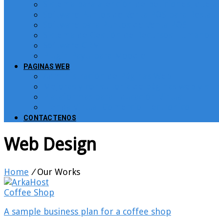
Sistema para atención de peticiones, quej
Software Puntos de Venta POS para Restau
Software para Puntos de Venta POS
Sistema de Gestión de Recursos Humanos, 
Software CRM
Plugin PayU para Moodle
PAGINAS WEB
Administración de Páginas Web
Mejoras y consultoría de páginas web y sit
Plataformas para Educación Virtual
Tienda Virtual Comercio Electronico
CONTACTENOS
Web Design
Home
/
Our Works
Coffee Shop
A sample business plan for a coffee shop