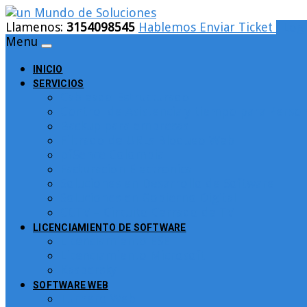
Llamenos:
3154098545
Hablemos
Enviar Ticket
Logi
Menu
INICIO
SERVICIOS
Cableado Estructurado
Control de Asistencia y tiempo para Person
Backup para empresas
Filtrado de URLs Bloqueo Web
pfSence Colombia
Facturacion Electronica
Soluciones en Desarrollo de Software
Soluciones en Gobierno Digital
CCTV – Circuito Cerrado de TV
LICENCIAMIENTO DE SOFTWARE
Licenciamiento ESET
Licenciamiento Microsoft
Kaspersky
SOFTWARE WEB
Turnero Web