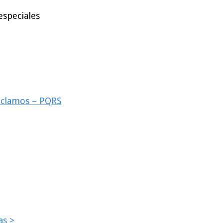
especiales
reclamos – PQRS
as >