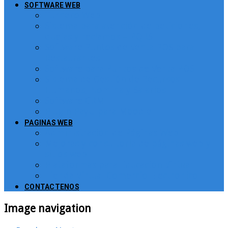
SOFTWARE WEB
Turnero Web
Sistema para atención de peticiones,
quejas y reclamos – PQRS
Software Puntos de Venta POS para
Restaurantes
Software para Puntos de Venta POS
Sistema de Gestión de Recursos
Humanos, Nomina y Salarios
Software CRM
Plugin PayU para Moodle
PAGINAS WEB
Administración de Páginas Web
Mejoras y consultoría de páginas web y
sitios web
Plataformas para Educación Virtual
Tienda Virtual Comercio Electronico
CONTACTENOS
Image navigation