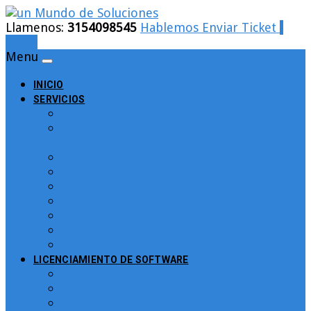
Llamenos:
3154098545
Hablemos
Enviar Ticket
Login
Menu
INICIO
SERVICIOS
Cableado Estructurado
Control de Asistencia y tiempo para
Personal. Reloj Biométrico
Backup para empresas
Filtrado de URLs Bloqueo Web
pfSence Colombia
Facturacion Electronica
Soluciones en Desarrollo de Software
Soluciones en Gobierno Digital
CCTV – Circuito Cerrado de TV
LICENCIAMIENTO DE SOFTWARE
Licenciamiento ESET
Licenciamiento Microsoft
Kaspersky