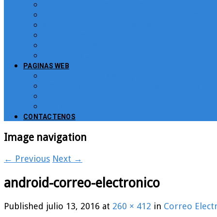
Sistema para atención de peticiones, quej
Software Puntos de Venta POS para Restau
Software para Puntos de Venta POS
Sistema de Gestión de Recursos Humanos, 
Software CRM
Plugin PayU para Moodle
PAGINAS WEB
Administración de Páginas Web
Mejoras y consultoría de páginas web y sit
Plataformas para Educación Virtual
Tienda Virtual Comercio Electronico
CONTACTENOS
Image navigation
← Previous
Next →
android-correo-electronico
Published
julio 13, 2016
at
260 × 412
in
Correo Elect