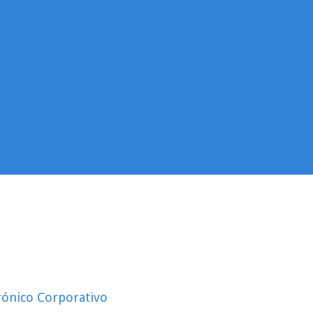
as y reclamos – PQRS
rantes
Nomina y Salarios
ios web
rónico Corporativo