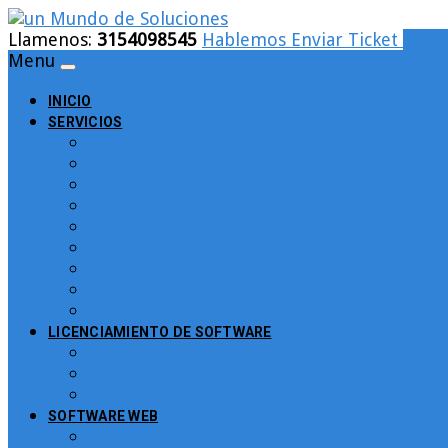
Llamenos:
3154098545
Hablemos
Enviar Ticket
Logi
Menu
INICIO
SERVICIOS
Cableado Estructurado
Control de Asistencia y tiempo para Person
Backup para empresas
Filtrado de URLs Bloqueo Web
pfSence Colombia
Facturacion Electronica
Soluciones en Desarrollo de Software
Soluciones en Gobierno Digital
CCTV – Circuito Cerrado de TV
LICENCIAMIENTO DE SOFTWARE
Licenciamiento ESET
Licenciamiento Microsoft
Kaspersky
SOFTWARE WEB
Turnero Web