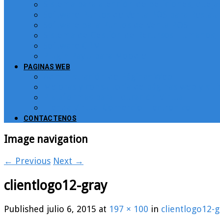
Sistema para atención de peticiones, quej
Software Puntos de Venta POS para Restau
Software para Puntos de Venta POS
Sistema de Gestión de Recursos Humanos, 
Software CRM
Plugin PayU para Moodle
PAGINAS WEB
Administración de Páginas Web
Mejoras y consultoría de páginas web y sit
Plataformas para Educación Virtual
Tienda Virtual Comercio Electronico
CONTACTENOS
Image navigation
← Previous
Next →
clientlogo12-gray
Published
julio 6, 2015
at
197 × 100
in
clientlogo12-g