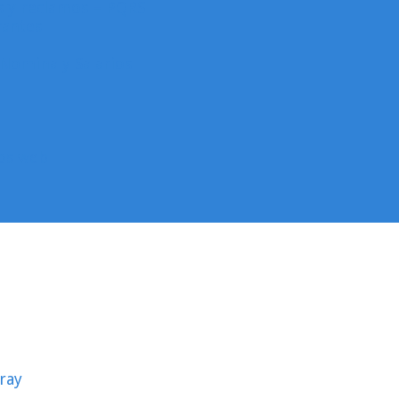
as y reclamos – PQRS
rantes
Nomina y Salarios
ios web
ray