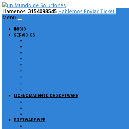
Llamenos:
3154098545
Hablemos
Enviar Ticket
Logi
Menu
INICIO
SERVICIOS
Cableado Estructurado
Control de Asistencia y tiempo para Person
Backup para empresas
Filtrado de URLs Bloqueo Web
pfSence Colombia
Facturacion Electronica
Soluciones en Desarrollo de Software
Soluciones en Gobierno Digital
CCTV – Circuito Cerrado de TV
LICENCIAMIENTO DE SOFTWARE
Licenciamiento ESET
Licenciamiento Microsoft
Kaspersky
SOFTWARE WEB
Turnero Web