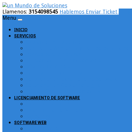
Llamenos:
3154098545
Hablemos
Enviar Ticket
Logi
Menu
INICIO
SERVICIOS
Cableado Estructurado
Control de Asistencia y tiempo para Person
Backup para empresas
Filtrado de URLs Bloqueo Web
pfSence Colombia
Facturacion Electronica
Soluciones en Desarrollo de Software
Soluciones en Gobierno Digital
CCTV – Circuito Cerrado de TV
LICENCIAMIENTO DE SOFTWARE
Licenciamiento ESET
Licenciamiento Microsoft
Kaspersky
SOFTWARE WEB
Turnero Web