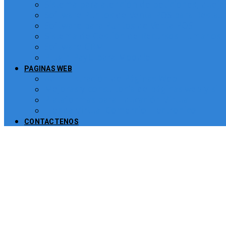
Sistema para atención de peticiones, quej
Software Puntos de Venta POS para Restau
Software para Puntos de Venta POS
Sistema de Gestión de Recursos Humanos, 
Software CRM
Plugin PayU para Moodle
PAGINAS WEB
Administración de Páginas Web
Mejoras y consultoría de páginas web y sit
Plataformas para Educación Virtual
Tienda Virtual Comercio Electronico
CONTACTENOS