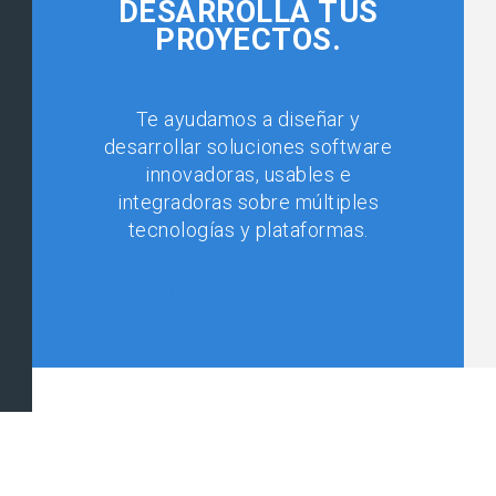
DESARROLLA TUS
PROYECTOS.
Te ayudamos a diseñar y
desarrollar soluciones software
innovadoras, usables e
integradoras sobre múltiples
tecnologías y plataformas.
Mas información