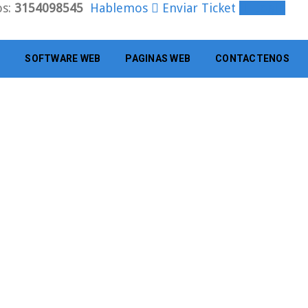
os:
3154098545
Hablemos
Enviar Ticket
Login
E
SOFTWARE WEB
PAGINAS WEB
CONTACTENOS