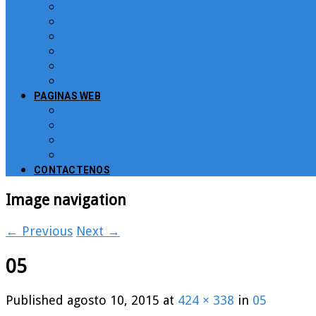
Sistema para atención de peticiones, quej
Software Puntos de Venta POS para Restau
Software para Puntos de Venta POS
Sistema de Gestión de Recursos Humanos, 
Software CRM
Plugin PayU para Moodle
PAGINAS WEB
Administración de Páginas Web
Mejoras y consultoría de páginas web y sit
Plataformas para Educación Virtual
Tienda Virtual Comercio Electronico
CONTACTENOS
Image navigation
← Previous
Next →
05
Published
agosto 10, 2015
at
424 × 338
in
05