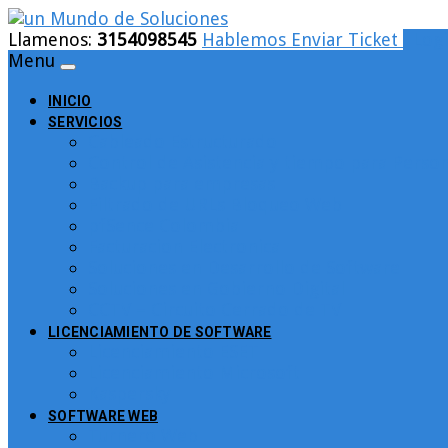
Llamenos:
3154098545
Hablemos
Enviar Ticket
Logi
Menu
INICIO
SERVICIOS
Cableado Estructurado
Control de Asistencia y tiempo para Person
Backup para empresas
Filtrado de URLs Bloqueo Web
pfSence Colombia
Facturacion Electronica
Soluciones en Desarrollo de Software
Soluciones en Gobierno Digital
CCTV – Circuito Cerrado de TV
LICENCIAMIENTO DE SOFTWARE
Licenciamiento ESET
Licenciamiento Microsoft
Kaspersky
SOFTWARE WEB
Turnero Web