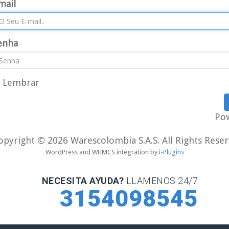
mail
enha
Lembrar
Po
opyright © 2026 Warescolombia S.A.S. All Rights Reser
WordPress and WHMCS integration by
i-Plugins
NECESITA AYUDA?
LLAMENOS 24/7
3154098545