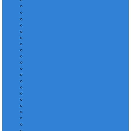
Català
中文
Hrvatski
Čeština
Dansk
Nederlands
English
Estonian
Persian
Français
Deutsch
עברית
Magyar
Italiano
Macedonian
Norwegian
Português
Português
Română
Русский
Español