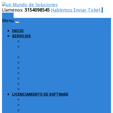
Llamenos:
3154098545
Hablemos
Enviar Ticket
Login
Menu
INICIO
SERVICIOS
Cableado Estructurado
Control de Asistencia y tiempo para
Personal. Reloj Biométrico
Backup para empresas
Filtrado de URLs Bloqueo Web
pfSence Colombia
Facturacion Electronica
Soluciones en Desarrollo de Software
Soluciones en Gobierno Digital
CCTV – Circuito Cerrado de TV
LICENCIAMIENTO DE SOFTWARE
Licenciamiento ESET
Licenciamiento Microsoft
Kaspersky