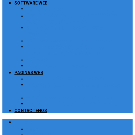
SOFTWARE WEB
Turnero Web
Sistema para atención de peticiones,
quejas y reclamos – PQRS
Software Puntos de Venta POS para
Restaurantes
Software para Puntos de Venta POS
Sistema de Gestión de Recursos
Humanos, Nomina y Salarios
Software CRM
Plugin PayU para Moodle
PAGINAS WEB
Administración de Páginas Web
Mejoras y consultoría de páginas web y
sitios web
Plataformas para Educación Virtual
Tienda Virtual Comercio Electronico
CONTACTENOS
Italiano
العربية
Azerbaijani